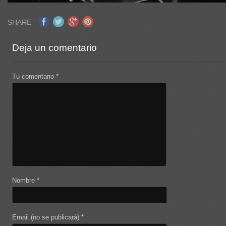
SHARE
Deja un comentario
Tu comentario
*
Nombre
*
Email (no se publicará)
*