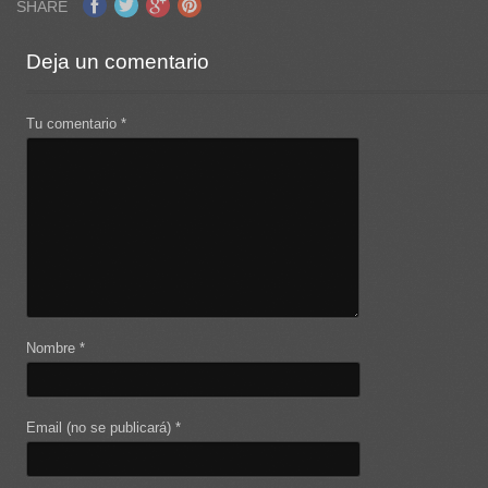
SHARE
Deja un comentario
Tu comentario
*
Nombre
*
Email (no se publicará)
*