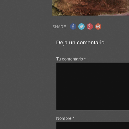
SHARE
Deja un comentario
Tu comentario
*
Nombre
*