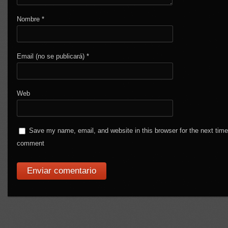
Nombre
*
Email (no se publicará)
*
Web
Save my name, email, and website in this browser for the next time
comment