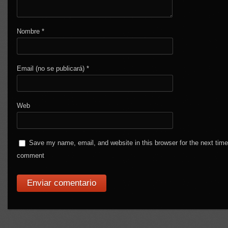
Nombre
*
Email (no se publicará)
*
Web
Save my name, email, and website in this browser for the next time
comment