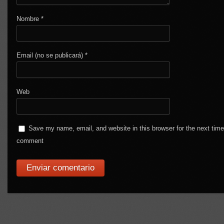
Nombre
*
Email (no se publicará)
*
Web
Save my name, email, and website in this browser for the next time
comment