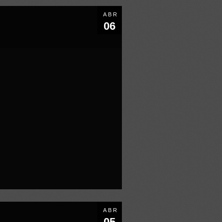
ABR
06
ABR
05