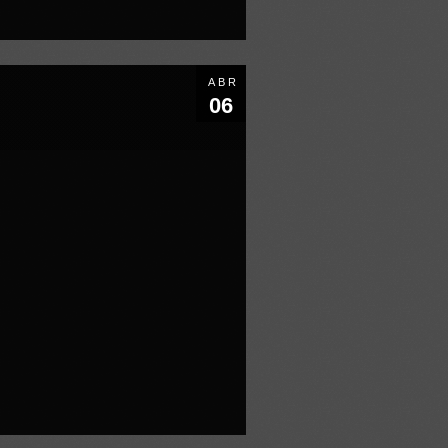
ABR
06